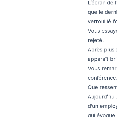
L’écran de l
que le derni
verrouillé l
Vous essayez
rejeté.
Après plusi
apparaît bri
Vous remarq
conférence
Que ressent
Aujourd’hui
d’un employ
qui évoque l