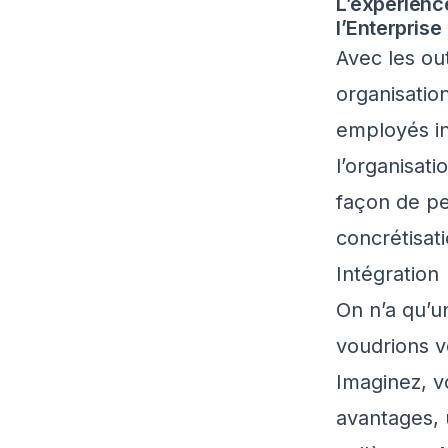
L’expérienc
l’Enterprise
Avec les out
organisatio
employés in
l’organisati
façon de pe
concrétisat
Intégration
On n’a qu’u
voudrions v
Imaginez, v
avantages, 