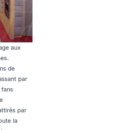
mage aux
nes.
ans de
assant par
 fans
le
tirés par
oute la