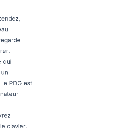
ttendez,
eau
 regarde
rer.
e qui
 un
e le PDG est
inateur
vrez
e clavier.