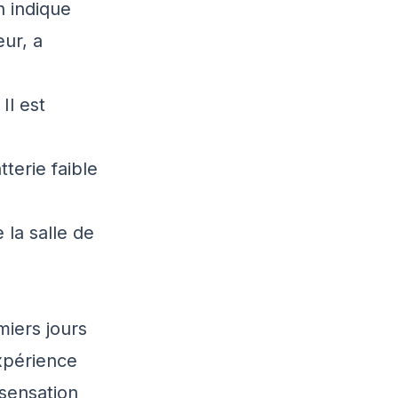
n indique
eur, a
Il est
terie faible
 la salle de
miers jours
xpérience
 sensation