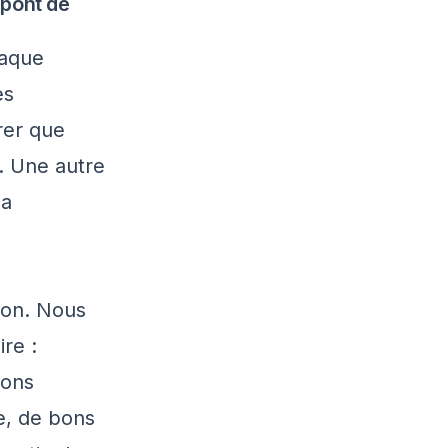
 pont de
haque
es
rer que
. Une autre
la
ion. Nous
re :
bons
re, de bons