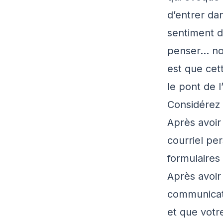
d’entrer da
sentiment d
penser… not
est que cet
le pont de l
Considérez c
Après avoir
courriel pe
formulaires
Après avoir
communicati
et que votre