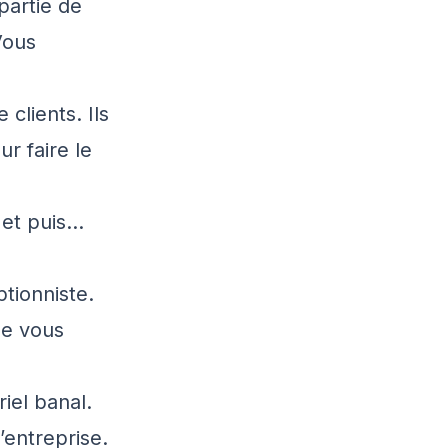
partie de
Vous
clients. Ils
ur faire le
 et puis…
tionniste.
de vous
iel banal.
’entreprise.