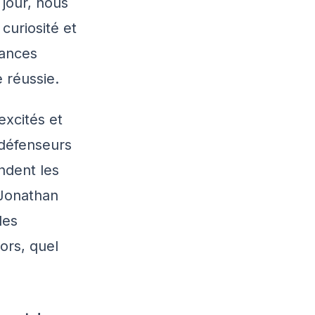
 jour, nous
curiosité et
yances
 réussie.
excités et
 défenseurs
ndent les
Jonathan
les
lors, quel