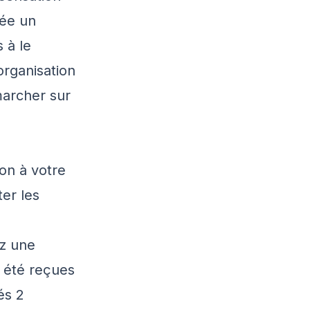
rée un
 à le
organisation
marcher sur
on à votre
ter les
ez une
 été reçues
és 2